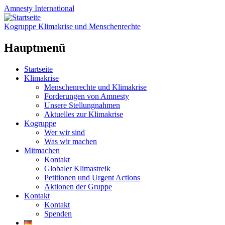
Amnesty
International
Kogruppe Klimakrise und Menschenrechte
Hauptmenü
Zum
Startseite
Inhalt
Klimakrise
springen
Menschenrechte und Klimakrise
Forderungen von Amnesty
Unsere Stellungnahmen
Aktuelles zur Klimakrise
Kogruppe
Wer wir sind
Was wir machen
Mitmachen
Kontakt
Globaler Klimastreik
Petitionen und Urgent Actions
Aktionen der Gruppe
Kontakt
Kontakt
Spenden