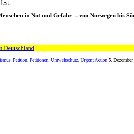
fest.
e Menschen in Not und Gefahr – von Norwegen bis S
in Deutschland
ismus
,
Petition
,
Petitionen
,
Umweltschutz
,
Urgent Action
5. Dezember