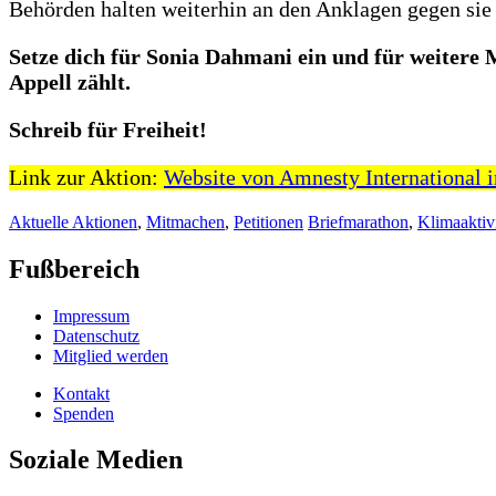
Behörden halten weiterhin an den Anklagen gegen sie 
Setze dich für Sonia Dahmani ein und für weiter
Appell zählt.
Schreib für Freiheit!
Link zur Aktion:
Website von Amnesty International 
Aktuelle Aktionen
,
Mitmachen
,
Petitionen
Briefmarathon
,
Klimaaktiv
Fußbereich
Impressum
Datenschutz
Mitglied werden
Kontakt
Spenden
Soziale Medien