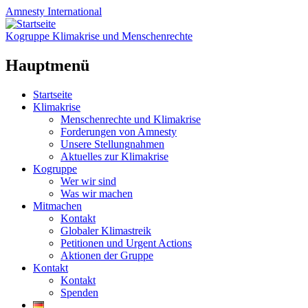
Amnesty
International
Kogruppe Klimakrise und Menschenrechte
Hauptmenü
Zum
Startseite
Inhalt
Klimakrise
springen
Menschenrechte und Klimakrise
Forderungen von Amnesty
Unsere Stellungnahmen
Aktuelles zur Klimakrise
Kogruppe
Wer wir sind
Was wir machen
Mitmachen
Kontakt
Globaler Klimastreik
Petitionen und Urgent Actions
Aktionen der Gruppe
Kontakt
Kontakt
Spenden