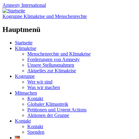
Amnesty
International
Kogruppe Klimakrise und Menschenrechte
Hauptmenü
Zum
Startseite
Inhalt
Klimakrise
springen
Menschenrechte und Klimakrise
Forderungen von Amnesty
Unsere Stellungnahmen
Aktuelles zur Klimakrise
Kogruppe
Wer wir sind
Was wir machen
Mitmachen
Kontakt
Globaler Klimastreik
Petitionen und Urgent Actions
Aktionen der Gruppe
Kontakt
Kontakt
Spenden