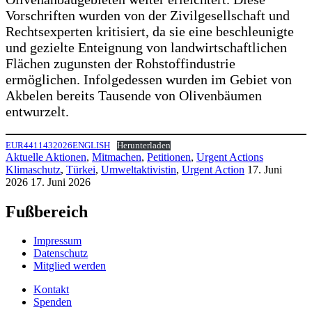
Vorschriften wurden von der Zivilgesellschaft und
Rechtsexperten kritisiert, da sie eine beschleunigte
und gezielte Enteignung von landwirtschaftlichen
Flächen zugunsten der Rohstoffindustrie
ermöglichen. Infolgedessen wurden im Gebiet von
Akbelen bereits Tausende von Olivenbäumen
entwurzelt.
EUR4411432026ENGLISH
Herunterladen
Aktuelle Aktionen
,
Mitmachen
,
Petitionen
,
Urgent Actions
Klimaschutz
,
Türkei
,
Umweltaktivistin
,
Urgent Action
17. Juni
2026
17. Juni 2026
Fußbereich
Impressum
Datenschutz
Mitglied werden
Kontakt
Spenden