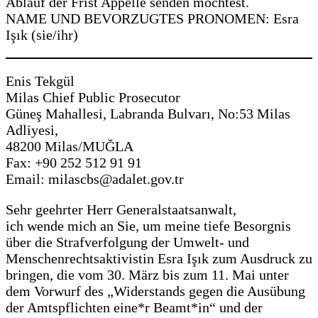
Ablauf der Frist Appelle senden möchtest.
NAME UND BEVORZUGTES PRONOMEN: Esra
Işık (sie/ihr)
Enis Tekgül
Milas Chief Public Prosecutor
Güneş Mahallesi, Labranda Bulvarı, No:53 Milas
Adliyesi,
48200 Milas/MUĞLA
Fax: +90 252 512 91 91
Email: milascbs@adalet.gov.tr
Sehr geehrter Herr Generalstaatsanwalt,
ich wende mich an Sie, um meine tiefe Besorgnis
über die Strafverfolgung der Umwelt- und
Menschenrechtsaktivistin Esra Işık zum Ausdruck zu
bringen, die vom 30. März bis zum 11. Mai unter
dem Vorwurf des „Widerstands gegen die Ausübung
der Amtspflichten eine*r Beamt*in“ und der