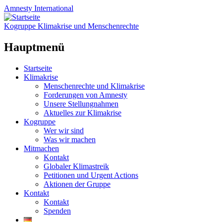
Amnesty
International
Kogruppe Klimakrise und Menschenrechte
Hauptmenü
Zum
Startseite
Inhalt
Klimakrise
springen
Menschenrechte und Klimakrise
Forderungen von Amnesty
Unsere Stellungnahmen
Aktuelles zur Klimakrise
Kogruppe
Wer wir sind
Was wir machen
Mitmachen
Kontakt
Globaler Klimastreik
Petitionen und Urgent Actions
Aktionen der Gruppe
Kontakt
Kontakt
Spenden